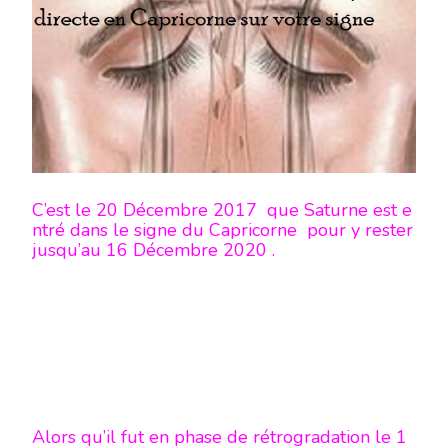
SATURNE
EN
PHASE
DIRECTE
EN
CAPRICORNE
SUR
VOTRE
SIGNE
C’est le 20 Décembre 2017 que Saturne est e
ntré dans le signe du Capricorne pour y rester
jusqu’au 16 Décembre 2020 .
Alors qu’il fut en phase de rétrogradation le 1