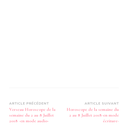
SEMAI
DU
2
AU
8
JUILLE
2018
-
EN
MODE
AUDIO-
Navigation
ARTICLE PRÉCÉDENT
ARTICLE SUIVANT
Verseau Horoscope de la
Horoscope de la semaine du
d’article
semaine du 2 au 8 Juillet
2 au 8 Juillet 2018-en mode
2018 -en mode audio-
écriture-