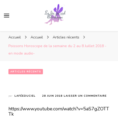
Accueil
Accueil
Articles récents
Poissons Horoscope de la semaine du 2 au 8 Juillet 2018 -
en mode audio-
ARTICLES RÉCENTS
Poissons Horoscope de la semaine du 2 au 8 Juillet 2018 -en mode audio-
SUR
par
LAFÉEDUCIEL
28 JUIN 2018
LAISSER UN COMMENTAIRE
POISS
HOROS
https://www.youtube.com/watch?v=5aS7gZOTT
DE
Tk
LA