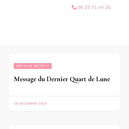
06 25 71 44 26
ARTICLES RÉCENTS
Message du Dernier Quart de Lune du 29 Décembre 2018 pour CHACUN d’entre nous « Aide toi le ciel t’aidera « 
28 DÉCEMBRE 2018