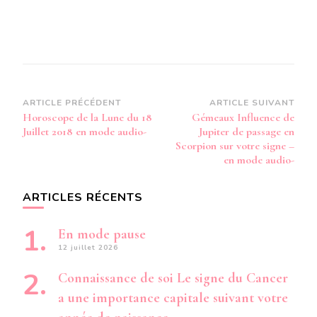
Navigation
ARTICLE PRÉCÉDENT
ARTICLE SUIVANT
Horoscope de la Lune du 18
Gémeaux Influence de
d’article
Juillet 2018 en mode audio-
Jupiter de passage en
Scorpion sur votre signe –
en mode audio-
ARTICLES RÉCENTS
En mode pause
12 juillet 2026
Connaissance de soi Le signe du Cancer
a une importance capitale suivant votre