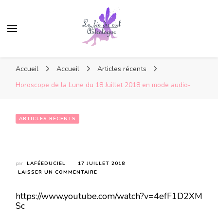
Accueil
Accueil
Articles récents
Horoscope de la Lune du 18 Juillet 2018 en mode audio-
ARTICLES RÉCENTS
Horoscope de la Lune du 18 Juillet 2018  en mode audio-
par
LAFÉEDUCIEL
17 JUILLET 2018
SUR
LAISSER UN COMMENTAIRE
HOROSCOPE
DE
https://www.youtube.com/watch?v=4efF1D2XM
LA
Sc
LUNE
DU