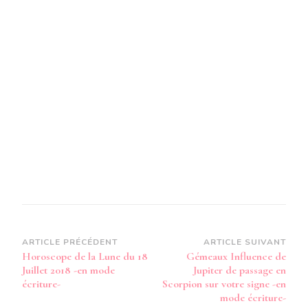
18
JUILLET
2018
EN
MODE
AUDIO-
Navigation
ARTICLE PRÉCÉDENT
ARTICLE SUIVANT
Horoscope de la Lune du 18
Gémeaux Influence de
d’article
Juillet 2018 -en mode
Jupiter de passage en
écriture-
Scorpion sur votre signe -en
mode écriture-