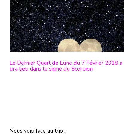
LUNE
DU
7
FÉVRIER
2018
–
EN
MODE
ÉCRITURE-
Le Dernier Quart de Lune du 7 Février 2018 a
ura lieu dans le signe du Scorpion
Nous voici face au trio :