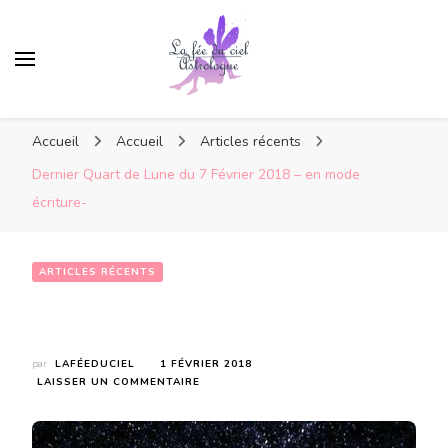
Accueil
Accueil
Articles récents
Dernier Quart de Lune du 7 Février 2018 – en mode
écriture-
ARTICLES RÉCENTS
Dernier Quart de Lune du 7 Février 2018 – en mode écriture-
par
LAFÉEDUCIEL
1 FÉVRIER 2018
SUR
LAISSER UN COMMENTAIRE
DERNIER
QUART
DE