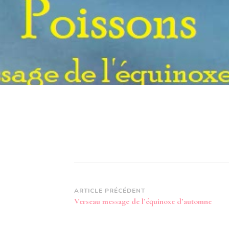
Navigation
ARTICLE PRÉCÉDENT
Verseau message de l’équinoxe d’automne
d’article