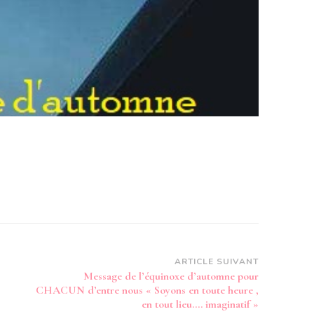
ARTICLE SUIVANT
Message de l’équinoxe d’automne pour
CHACUN d’entre nous « Soyons en toute heure ,
en tout lieu…. imaginatif »