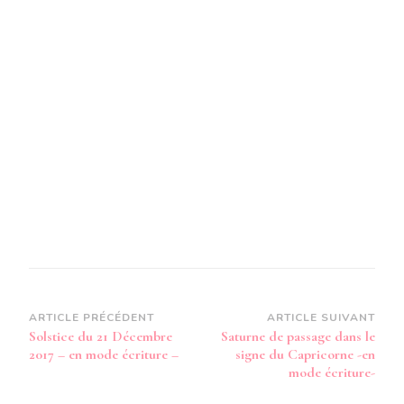
–
EN
MODE
AUDIO-
Navigation
ARTICLE PRÉCÉDENT
ARTICLE SUIVANT
Solstice du 21 Décembre
Saturne de passage dans le
d’article
2017 – en mode écriture –
signe du Capricorne -en
mode écriture-