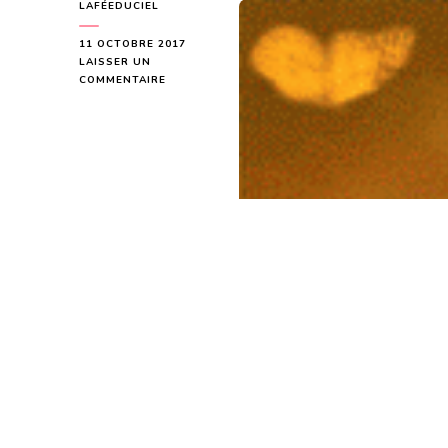
LAFÉEDUCIEL
11 OCTOBRE 2017
LAISSER UN
SUR
COMMENTAIRE
MESSAGE
DU
DERNIER
QUART
DE
LUNE
DU
12
OCTOBRE
2017
POUR
CHACUN
D’ENTRE
NOUS
»
JE
LAISSE
MES
EXPRESSIONS
S’EXPRIMER