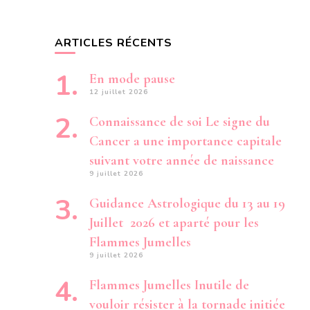
,
MA
PRISE
ARTICLES RÉCENTS
DE
RECUL
N’EN
En mode pause
SERA
12 juillet 2026
QUE
PLUS
Connaissance de soi Le signe du
FÉCONDE
«
Cancer a une importance capitale
suivant votre année de naissance
9 juillet 2026
Guidance Astrologique du 13 au 19
Juillet 2026 et aparté pour les
Flammes Jumelles
9 juillet 2026
Flammes Jumelles Inutile de
vouloir résister à la tornade initiée