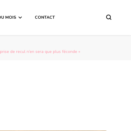
DU MOIS
CONTACT
rise de recul n’en sera que plus féconde «
Message du Dernier Quart de Lune du 12 Octobre 2017 pour CHACUN d’entre nous  » Je laisse mes expressions s’exprimer , ma prise de recul n’en sera que plus féconde « 