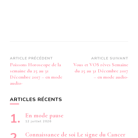
Navigation
ARTICLE PRÉCÉDENT
ARTICLE SUIVANT
Poissons Horoscope de la
Vous et VOS rêves Semaine
d’article
semaine du 25 au 31
du 25 au 31 Décembre 2017
Décembre 2017 – en mode
– en mode audio-
audio-
ARTICLES RÉCENTS
En mode pause
12 juillet 2026
Connaissance de soi Le signe du Cancer