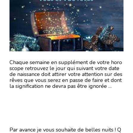
RÊVES
SEMAINE
DU
25
AU
31
DÉCEMBRE
2017
–
EN
MODE
ÉCRITURE
Chaque semaine en supplément de votre horo
–
scope retrouvez le jour qui suivant votre date
de naissance doit attirer votre attention sur des
rêves que vous serez en passe de faire et dont
la signification ne devra pas être ignorée …
Par avance je vous souhaite de belles nuits ! Q