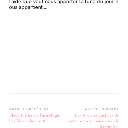
l’aide que veut nous apporter la lune du jour n
ous appartient …
Navigation
ARTICLE PRÉCÉDENT
ARTICLE SUIVANT
Black Friday de l’astrologie
Les Arcanes cachées de
d’article
! 23 Novembre 2018
votre signe de naissance -le
Sagittaire-