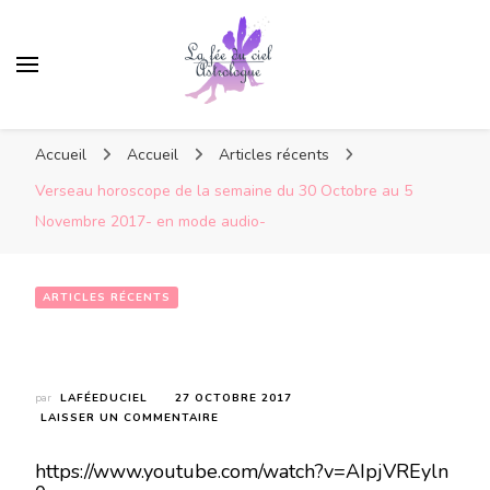
Accueil
Accueil
Articles récents
Verseau horoscope de la semaine du 30 Octobre au 5
Novembre 2017- en mode audio-
ARTICLES RÉCENTS
Verseau horoscope de la semaine du 30 Octobre au 5 Novembre 2017- en mode audio-
par
LAFÉEDUCIEL
27 OCTOBRE 2017
SUR
LAISSER UN COMMENTAIRE
VERSEAU
HOROSCOPE
https://www.youtube.com/watch?v=AIpjVREyln
DE