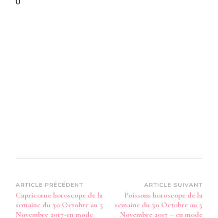
0
LA
SEMAINE
DU
30
OCTOBRE
AU
5
NOVEMBRE
2017-
EN
MODE
AUDIO-
Navigation
ARTICLE PRÉCÉDENT
ARTICLE SUIVANT
Capricorne horoscope de la
Poissons horoscope de la
d’article
semaine du 30 Octobre au 5
semaine du 30 Octobre au 5
Novembre 2017-en mode
Novembre 2017 – en mode