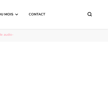
DU MOIS
CONTACT
de audio-
Poissons horoscope de la semaine du 30 Octobre au 5 Novembre 2017 – en mode audio-