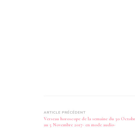
Navigation
ARTICLE PRÉCÉDENT
Verseau horoscope de la semaine du 30 Octob
d’article
au 5 Novembre 2017- en mode audio-