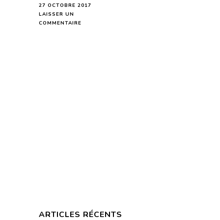
27 OCTOBRE 2017
LAISSER UN
SUR
COMMENTAIRE
POISSONS
HOROSCOPE
DE
LA
SEMAINE
DU
30
OCTOBRE
AU
5
NOVEMBRE
2017
–
EN
MODE
AUDIO-
ARTICLES RÉCENTS