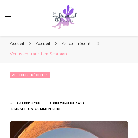
Accueil
Accueil
Articles récents
Vénus en transit en Scorpion
ARTICLES RÉCENTS
Vénus en transit en Scorpion
par
LAFÉEDUCIEL
9 SEPTEMBRE 2018
SUR
LAISSER UN COMMENTAIRE
VÉNUS
EN
TRANSIT
EN
SCORPION