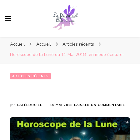
Accueil
Accueil
Articles récents
Horoscope de la Lune du 11 Mai 2018 -en mode écriture-
ARTICLES RÉCENTS
Horoscope de la Lune du 11 Mai 2018 -en mode écriture-
SUR
par
LAFÉEDUCIEL
10 MAI 2018
LAISSER UN COMMENTAIRE
HOROS
DE
LA
LUNE
DU
11