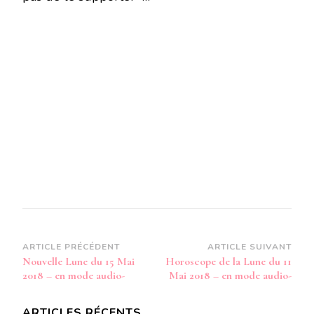
Navigation
ARTICLE PRÉCÉDENT
ARTICLE SUIVANT
Nouvelle Lune du 15 Mai
Horoscope de la Lune du 11
d’article
2018 – en mode audio-
Mai 2018 – en mode audio-
ARTICLES RÉCENTS