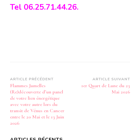
Tel 06.25.71.44.26.
Navigation
ARTICLE PRÉCÉDENT
ARTICLE SUIVANT
Flammes Jumelles
1er Quart de Lune du 23
d’article
(Re)découverte d’un panel
Mai 2026
de votre lien énergétique
avec votre autre lors du
transit de Vénus en Cancer
entre le 20 Mai et le 13 Juin
2026
ARTICLES RÉCENTS