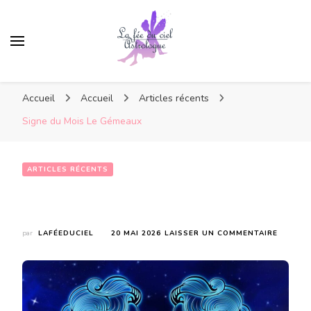
Accueil
Accueil
Articles récents
Signe du Mois Le Gémeaux
ARTICLES RÉCENTS
Signe du Mois Le Gémeaux
SUR
par
LAFÉEDUCIEL
20 MAI 2026
LAISSER UN COMMENTAIRE
SIGNE
DU
MOIS
LE
GÉMEA