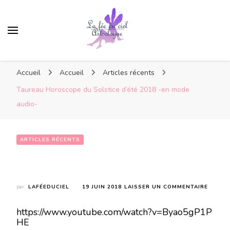
Accueil
Accueil
Articles récents
Taureau Horoscope du Solstice d’été 2018 -en mode
audio-
ARTICLES RÉCENTS
Taureau Horoscope du Solstice d’été 2018 -en mode audio-
SUR
par
LAFÉEDUCIEL
19 JUIN 2018
LAISSER UN COMMENTAIRE
TAURE
HOROS
https://www.youtube.com/watch?v=Byao5gP1P
DU
HE
SOLST