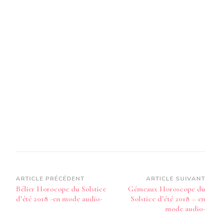
D’ÉTÉ
2018
-
EN
MODE
AUDIO-
Navigation
ARTICLE PRÉCÉDENT
ARTICLE SUIVANT
Bélier Horocope du Solstice
Gémeaux Horoscope du
d’article
d’été 2018 -en mode audio-
Solstice d’été 2018 – en
mode audio-