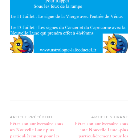
9
AU
15
JUILLET
2018
:
LES
SIGNES
QUI
SERONT
SOUS
LES
FEUX
DE
LA
RAMPE
Navigation
ARTICLE PRÉCÉDENT
ARTICLE SUIVANT
Fêter son anniversaire sous
Fêter son anniversaire sous
d’article
un Nouvelle Lune plus
une Nouvelle Lune -plus
particulièrement pour les
particulièrement pour les