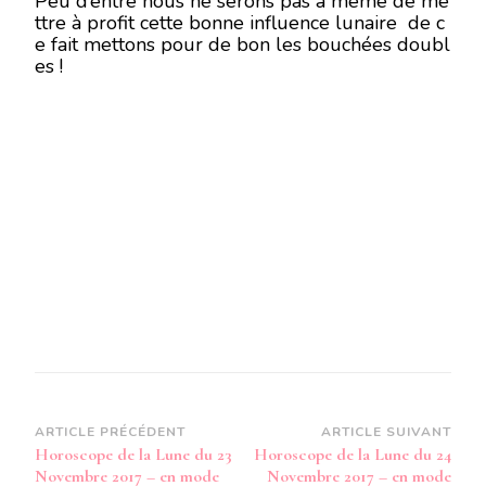
Peu d’entre nous ne serons pas à même de me
ttre à profit cette bonne influence lunaire de c
e fait mettons pour de bon les bouchées doubl
es !
Navigation
ARTICLE PRÉCÉDENT
ARTICLE SUIVANT
Horoscope de la Lune du 23
Horoscope de la Lune du 24
d’article
Novembre 2017 – en mode
Novembre 2017 – en mode