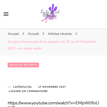
Accueil
Accueil
Articles récents
Scorpion horoscope de la semaine du 20 au 26 Novembre
2017 – en mode audio-
ARTICLES RÉCENTS
Scorpion horoscope de la semaine du 20 au 26 Novembre 2017 – en mode audio-
par
LAFÉEDUCIEL
17 NOVEMBRE 2017
SUR
LAISSER UN COMMENTAIRE
SCORPION
HOROSCOPE
https://www.youtube.com/watch?v=EMpW0foU
DE