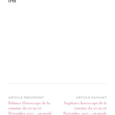
lH8
LA
SEMAINE
DU
20
AU
26
NOVEMBRE
2017
–
EN
MODE
AUDIO-
Navigation
ARTICLE PRÉCÉDENT
ARTICLE SUIVANT
Balance Horoscope de la
Sagittaire horoscope de la
d’article
semaine du 20 au 26
semaine du 20 au 26
Novembre 2017 – en mode
Novembre 2017 – en mode