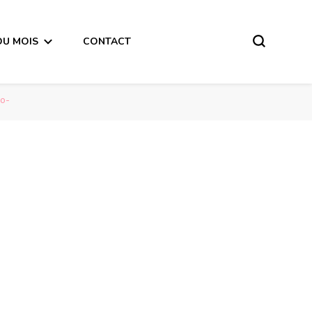
DU MOIS
CONTACT
io-
Sagittaire horoscope de la semaine du 20 au 26 Novembre 2017 – en mode audio-