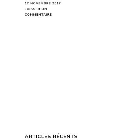
17 NOVEMBRE 2017
LAISSER UN
SUR
COMMENTAIRE
SAGITTAIRE
HOROSCOPE
DE
LA
SEMAINE
DU
20
AU
26
NOVEMBRE
2017
–
EN
MODE
AUDIO-
ARTICLES RÉCENTS