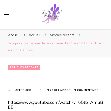
Accueil
Accueil
Articles récents
Scorpion Horoscope de la semaine du 11 au 17 Juin 2018 –
en mode audio-
ARTICLES RÉCENTS
Scorpion Horoscope de la semaine du 11 au 17 Juin 2018 – en mode audio-
SUR
par
LAFÉEDUCIEL
8 JUIN 2018
LAISSER UN COMMENTAIRE
SCORPI
HOROSC
https://www.youtube.com/watch?v=65tb_AmuB
DE
EE
LA