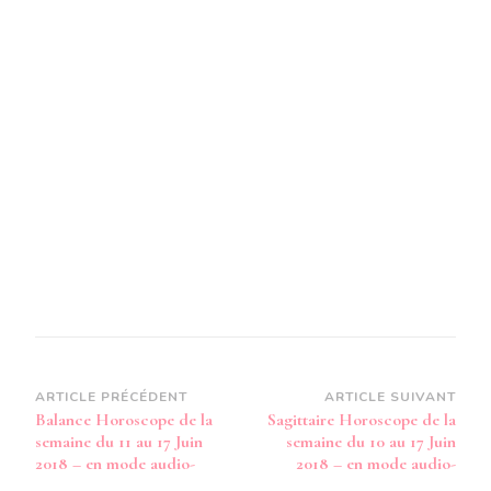
SEMAIN
DU
11
AU
17
JUIN
2018
–
EN
MODE
AUDIO-
Navigation
ARTICLE PRÉCÉDENT
ARTICLE SUIVANT
Balance Horoscope de la
Sagittaire Horoscope de la
d’article
semaine du 11 au 17 Juin
semaine du 10 au 17 Juin
2018 – en mode audio-
2018 – en mode audio-