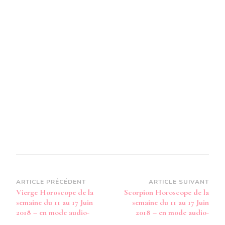
SEMAIN
DU
11
AU
17
JUIN
2018
–
EN
MODE
AUDIO-
Navigation
ARTICLE PRÉCÉDENT
ARTICLE SUIVANT
Vierge Horoscope de la
Scorpion Horoscope de la
d’article
semaine du 11 au 17 Juin
semaine du 11 au 17 Juin
2018 – en mode audio-
2018 – en mode audio-