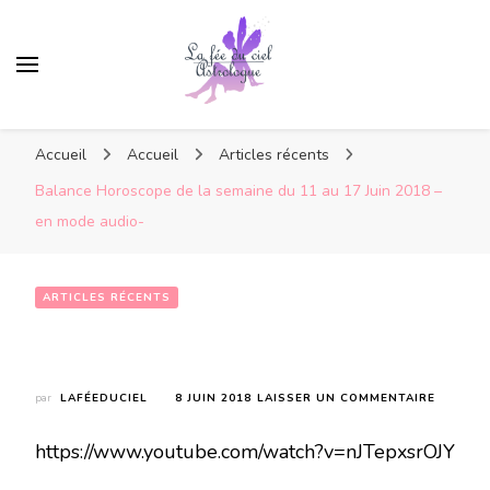
Accueil
Accueil
Articles récents
Balance Horoscope de la semaine du 11 au 17 Juin 2018 –
en mode audio-
ARTICLES RÉCENTS
Balance Horoscope de la semaine du 11 au 17 Juin 2018 – en mode audio-
SUR
par
LAFÉEDUCIEL
8 JUIN 2018
LAISSER UN COMMENTAIRE
BALANC
HOROSC
https://www.youtube.com/watch?v=nJTepxsrOJY
DE
LA