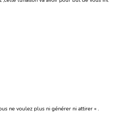
 ,cette lunaison va avoir pour but de vous int
ous ne voulez plus ni générer ni attirer « .