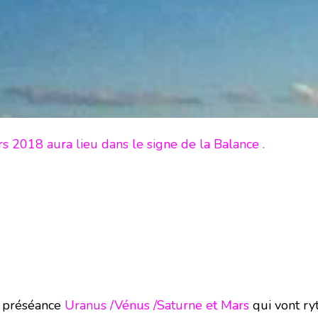
 2018 aura lieu dans le signe de la Balance .
e préséance
Uranus /Vénus /Saturne et Mars
qui vont ry