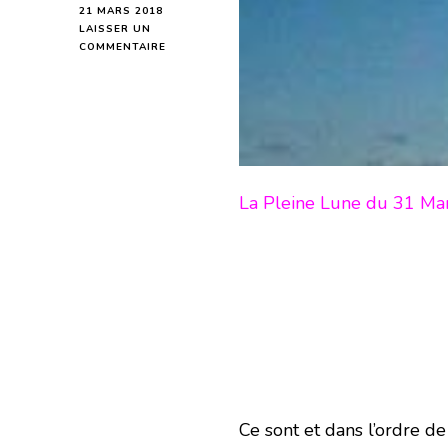
21 MARS 2018
LAISSER UN
SUR
COMMENTAIRE
PLEINE
LUNE
DU
31
MARS
2018
-
EN
La Pleine Lune du 31 Mars
MODE
ÉCRITURE-
Ce sont et dans l’ordre d