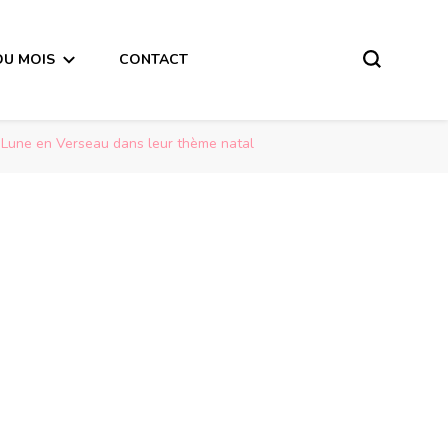
DU MOIS
CONTACT
 Lune en Verseau dans leur thème natal
Message du Dernier Quart de Lune du 8 Mai 2018 pour les personnes qui ont la Lune en Verseau dans leur thème natal