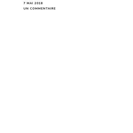
7 MAI 2018
SUR
UN COMMENTAIRE
MESSAGE
DU
DERNIER
QUART
DE
LUNE
DU
8
MAI
2018
POUR
LES
PERSONNES
QUI
ONT
LA
LUNE
EN
VERSEAU
DANS
LEUR
THÈME
NATAL