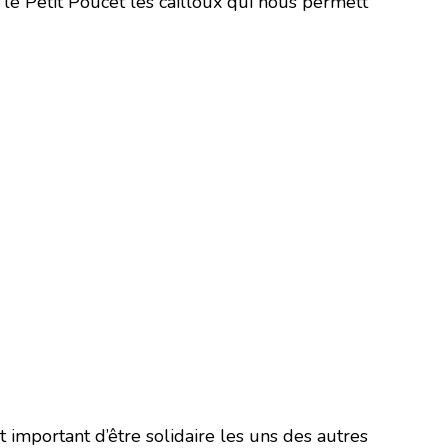
l le Petit Poucet les cailloux qui nous permett
 important d’être solidaire les uns des autres