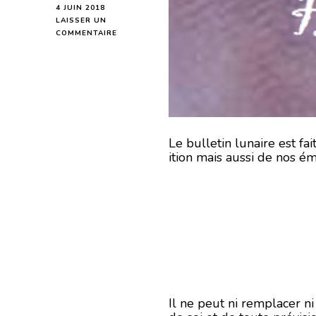
4 JUIN 2018
LAISSER UN
SUR
COMMENTAIRE
HOROSCOPE
DE
LA
LUNE
DU
5
JUIN
2018-
Le bulletin lunaire est f
EN
ition mais aussi de nos ém
MODE
ÉCRITURE-
Il ne peut ni remplacer n