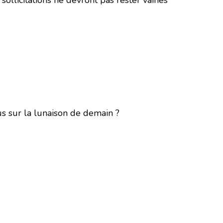
 sollicitations ne devront pas rester vaines
us sur la lunaison de demain ?