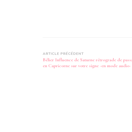
Navigation
ARTICLE PRÉCÉDENT
Bélier Influence de Saturne rétrograde de pass
d’article
en Capricorne sur votre signe -en mode audio-