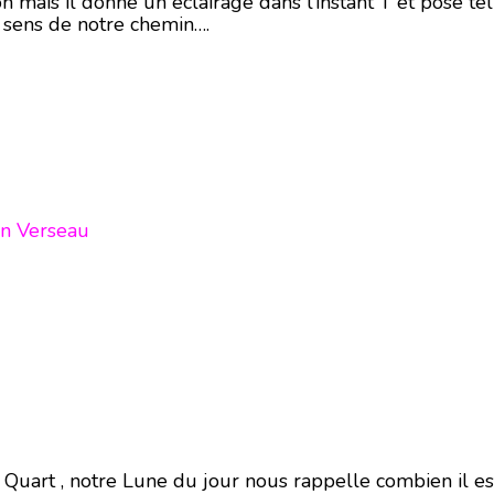
on mais il donne un éclairage dans l’instant T et pose te
n sens de notre chemin….
en Verseau
 Quart , notre Lune du jour nous rappelle combien il est