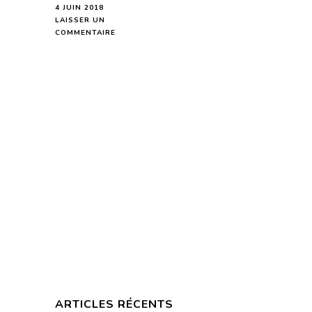
4 JUIN 2018
LAISSER UN
SUR
COMMENTAIRE
HOROSCOPE
DE
LA
LUNE
DU
5
JUIN
2018
–
EN
MODE
AUDIO-
ARTICLES RÉCENTS