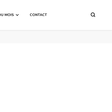
DU MOIS
CONTACT
Horoscope de la Lune du 5 Juin 2018 – en mode audio-