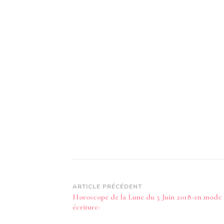
Navigation
ARTICLE PRÉCÉDENT
Horoscope de la Lune du 5 Juin 2018-en mode
d’article
écriture-