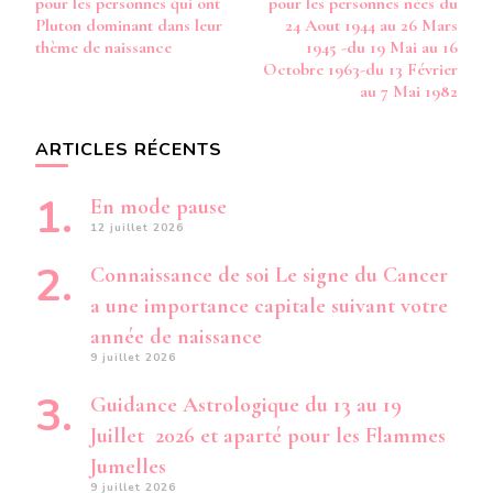
pour les personnes qui ont
pour les personnes nées du
DU
Pluton dominant dans leur
24 Aout 1944 au 26 Mars
29
thème de naissance
1945 -du 19 Mai au 16
AVRIL
Octobre 1963-du 13 Février
AU
au 7 Mai 1982
4
OCTOB
1991-
ARTICLES RÉCENTS
En mode pause
12 juillet 2026
Connaissance de soi Le signe du Cancer
a une importance capitale suivant votre
année de naissance
9 juillet 2026
Guidance Astrologique du 13 au 19
Juillet 2026 et aparté pour les Flammes
Jumelles
9 juillet 2026