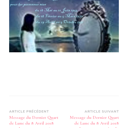
QUART
DE
LUNE
DU
8
AVRIL
2018
POUR
LE
PERSO
NÉES
DU
18
MAI
AU
12
FÉVRIE
1954-
DU
18
FÉVRIE
Navigation
ARTICLE PRÉCÉDENT
ARTICLE SUIVANT
AU
Message du Dernier Quart
Message du Dernier Quart
5
d’article
de Lune du 8 Avril 2018
de Lune du 8 Avril 2018
MARS
1973-