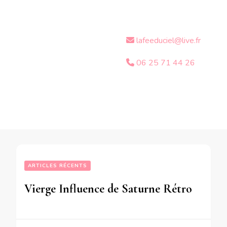
lafeeduciel@live.fr
06 25 71 44 26
ARTICLES RÉCENTS
Vierge Influence de Saturne Rétrograde de passage en Capricorne sur votre signe – en mode écriture-