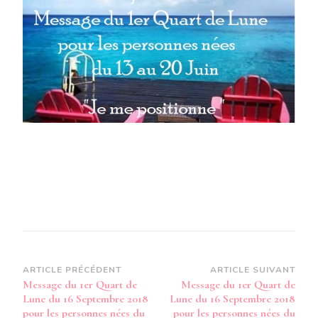
QUART
DE
LUNE
DU
16
SEPTEMBRE
2018
POUR
LES
PERSONNES
NÉES
DU
13
AU
20
JUIN
Navigation
ARTICLE PRÉCÉDENT
ARTICLE SUIVANT
Message du 1er Quart de
Message du 1er Quart de
d’article
Lune du 16 Septembre 2018
Lune du 16 Septembre 2018
pour les personnes nées du
pour les personnes nées du