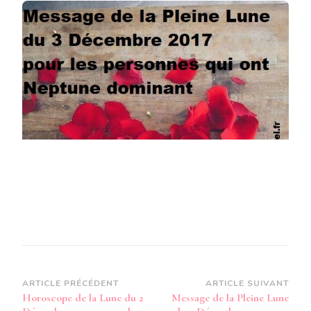
LA
PLEINE
LUNE
DU
3
DÉCEMBRE
2017
POUR
LES
PERSONNES
QUI
ONT
NEPTUNE
DOMINANT
DANS
LEUR
THÈME
NATAL
Navigation
ARTICLE PRÉCÉDENT
ARTICLE SUIVANT
Horoscope de la Lune du 2
Message de la Pleine Lune
d’article