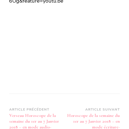
6Og&feature=youtu.be
LA
SEMAINE
DU
1ER
AU
7
JANVIER
2018
–
EN
MODE
AUDIO-
Navigation
ARTICLE PRÉCÉDENT
ARTICLE SUIVANT
Verseau Horoscope de la
Horoscope de la semaine du
d’article
semaine du 1er au 7 Janvier
1er au 7 Janvier 2018 – en
2018 – en mode audio-
mode écriture-