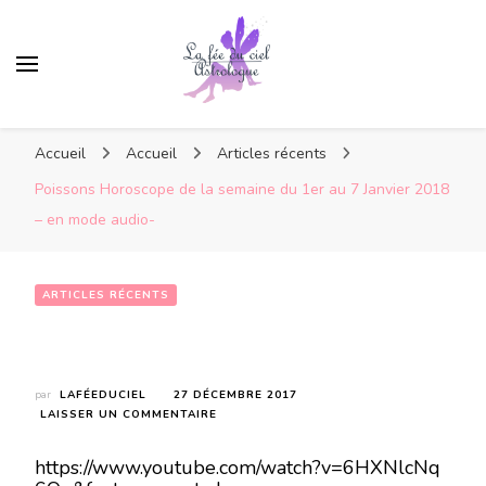
Accueil
Accueil
Articles récents
Poissons Horoscope de la semaine du 1er au 7 Janvier 2018
– en mode audio-
ARTICLES RÉCENTS
Poissons Horoscope de la semaine du 1er au 7 Janvier 2018 – en mode audio-
par
LAFÉEDUCIEL
27 DÉCEMBRE 2017
SUR
LAISSER UN COMMENTAIRE
POISSONS
HOROSCOPE
https://www.youtube.com/watch?v=6HXNlcNq
DE