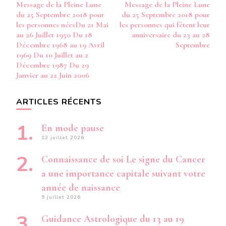
Message de la Pleine Lune
Message de la Pleine Lune
1978
d’article
du 25 Septembre 2018 pour
du 25 Septembre 2018 pour
DU
29
les personnes néesDu 21 Mai
les personnes qui fêtent leur
NOVEMBRE
au 26 Juillet 1950 Du 18
anniversaire du 23 au 28
1996
Décembre 1968 au 19 Avril
Septembre
AU
1969 Du 10 Juillet au 2
25
Décembre 1987 Du 29
JANVIER
Janvier au 22 Juin 2006
1997
ARTICLES RÉCENTS
En mode pause
12 juillet 2026
Connaissance de soi Le signe du Cancer
a une importance capitale suivant votre
année de naissance
9 juillet 2026
Guidance Astrologique du 13 au 19