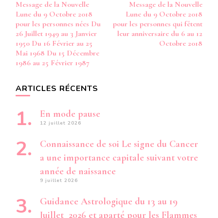
Message de la Nouvelle
Message de la Nouvelle
22
d’article
Lune du 9 Octobre 2018
Lune du 9 Octobre 2018
DÉCEMBRE
1977
pour les personnes nées Du
pour les personnes qui fêtent
DU
26 Juillet 1949 au 3 Janvier
leur anniversaire du 6 au 12
6
1950 Du 16 Février au 25
Octobre 2018
FÉVRIER
Mai 1968 Du 15 Décembre
AU
1986 au 25 Février 1987
12
JUILLET
1996
ARTICLES RÉCENTS
En mode pause
12 juillet 2026
Connaissance de soi Le signe du Cancer
a une importance capitale suivant votre
année de naissance
9 juillet 2026
Guidance Astrologique du 13 au 19
Juillet 2026 et aparté pour les Flammes