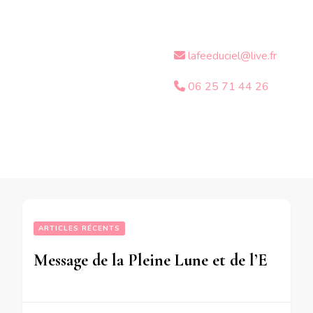
lafeeduciel@live.fr
06 25 71 44 26
ARTICLES RÉCENTS
Message de la Pleine Lune et de l’Eclipse TOTALE de Lune du 21 Janvier 2019 pour les personnes néesDu 12 Juin au 9 Octobre 1953  Du 17 Mars au 27 Avril 1972  Du 17 Octobre au 18 Novembre 1990