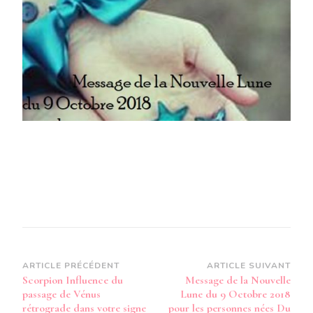
NOUVELLE
LUNE
DU
9
OCTOBRE
2018
POUR
LES
PERSONNES
NÉES
DU
2
AU
8
AVRIL
Navigation
ARTICLE PRÉCÉDENT
ARTICLE SUIVANT
Scorpion Influence du
Message de la Nouvelle
d’article
passage de Vénus
Lune du 9 Octobre 2018
rétrograde dans votre signe
pour les personnes nées Du