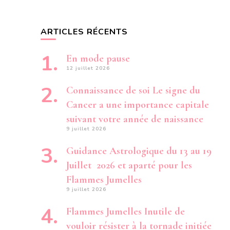
DU
9
OCTOBRE
ARTICLES RÉCENTS
1965
AU
19
En mode pause
FÉVRIER
12 juillet 2026
1966
-
Connaissance de soi Le signe du
DU
12
Cancer a une importance capitale
JUILLET
AU
suivant votre année de naissance
11
9 juillet 2026
SEPTEMBRE
1984
Guidance Astrologique du 13 au 19
Juillet 2026 et aparté pour les
Flammes Jumelles
9 juillet 2026
Flammes Jumelles Inutile de
vouloir résister à la tornade initiée