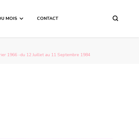
DU MOIS
CONTACT
ier 1966 -du 12 Juillet au 11 Septembre 1984
Message de la Nouvelle Lune du 13 juin 2018 pour les personnes nées du 8 Mars au 2 Août 1987-du 9 Octobre 1965 au 19 Février 1966 -du 12 Juillet au 11 Septembre 1984