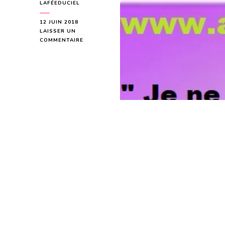
LAFÉEDUCIEL
12 JUIN 2018
LAISSER UN
SUR
COMMENTAIRE
MESSAGE
DE
LA
NOUVELLE
LUNE
DU
13
JUIN
2018
POUR
LES
PERSONNES
NÉES
DU
8
MARS
AU
2
AOÛT
1987-