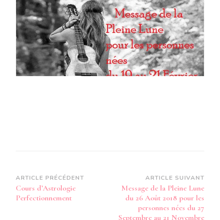
DU
26
AOÛT
2018
POUR
LES
PERS
NÉES
DU
19
AU
21
FÉVRI
Navigation
ARTICLE PRÉCÉDENT
ARTICLE SUIVANT
Cours d’Astrologie
Message de la Pleine Lune
d’article
Perfectionnement
du 26 Août 2018 pour les
personnes nées du 27
Septembre au 21 Novembre