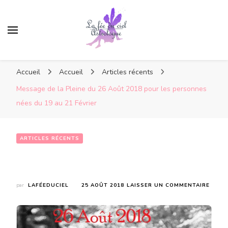
Accueil
Accueil
Articles récents
Message de la Pleine du 26 Août 2018 pour les personnes
nées du 19 au 21 Février
ARTICLES RÉCENTS
Message de la Pleine du 26 Août 2018 pour les personnes nées du 19 au 21 Février
SUR
par
LAFÉEDUCIEL
25 AOÛT 2018
LAISSER UN COMMENTAIRE
MESS
DE
LA
PLEIN