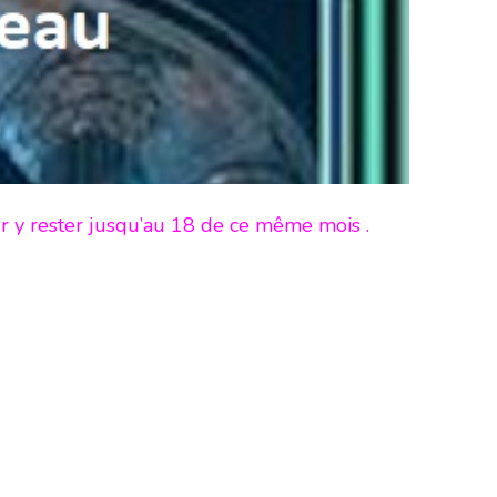
ur y rester jusqu’au 18 de ce même mois .