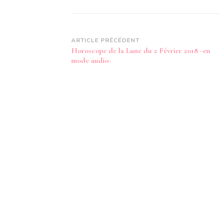
Navigation
ARTICLE PRÉCÉDENT
Horoscope de la Lune du 2 Février 2018 -en
d’article
mode audio-