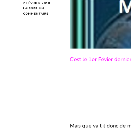
2 FÉVRIER 2018
LAISSER UN
SUR
COMMENTAIRE
MERCURE
EN
VERSEAU
–
EN
MODE
ÉCRITURE-
C’est le 1er Févier dern
Mais que va t’il donc de 