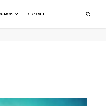
DU MOIS
CONTACT
Mars en transit dans le signe du Capricorne -en mode écriture-