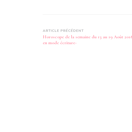
Navigation
ARTICLE PRÉCÉDENT
Horoscope de la semaine du 13 au 19 Août 2018
d’article
en mode écriture-