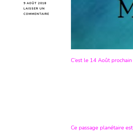
9 AOÛT 2018
LAISSER UN
SUR
COMMENTAIRE
MARS
EN
TRANSIT
DANS
LE
SIGNE
DU
CAPRICORNE
C’est le 14 Août prochai
-
EN
MODE
ÉCRITURE-
Ce passage planétaire est 