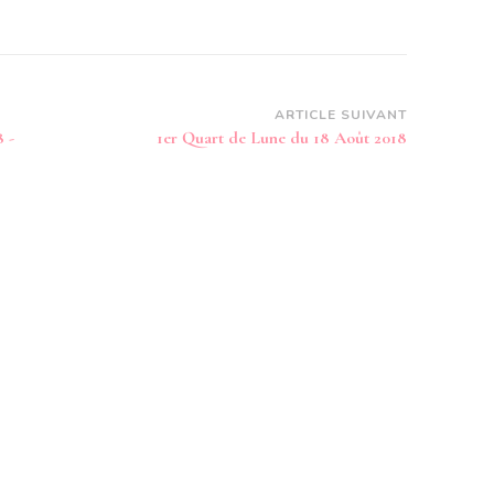
ARTICLE SUIVANT
 -
1er Quart de Lune du 18 Août 2018