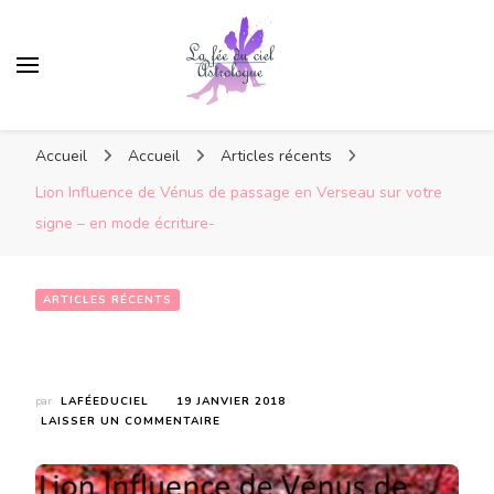
Accueil
Accueil
Articles récents
Lion Influence de Vénus de passage en Verseau sur votre
signe – en mode écriture-
ARTICLES RÉCENTS
Lion Influence de Vénus de passage en Verseau sur votre signe – en mode écriture-
par
LAFÉEDUCIEL
19 JANVIER 2018
SUR
LAISSER UN COMMENTAIRE
LION
INFLUENCE
DE