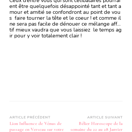
Ceux d’entre vous qui sont célibataires pourrai
ent être quelquefois désappointé tant et tant a
mour et amitié se confondront au point de vou
s faire tourner la tête et le coeur ! et comme il
ne sera pas facile de dénouer ce mélange affec
tif mieux vaudra que vous laissiez le temps ag
ir pour y voir totalement clair !
Navigation
ARTICLE PRÉCÉDENT
ARTICLE SUIVANT
Lion Influence de Vénus de
Bélier Horoscope de la
d’article
passage en Verseau sur votre
semaine du 22 au 28 Janvier