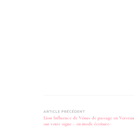
Navigation
ARTICLE PRÉCÉDENT
Lion Influence de Vénus de passage en Versea
d’article
sur votre signe – en mode écriture-