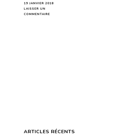
19 JANVIER 2018
LAISSER UN
SUR
COMMENTAIRE
BÉLIER
HOROSCOPE
DE
LA
SEMAINE
DU
22
AU
28
JANVIER
2018
–
EN
MODE
AUDIO-
ARTICLES RÉCENTS