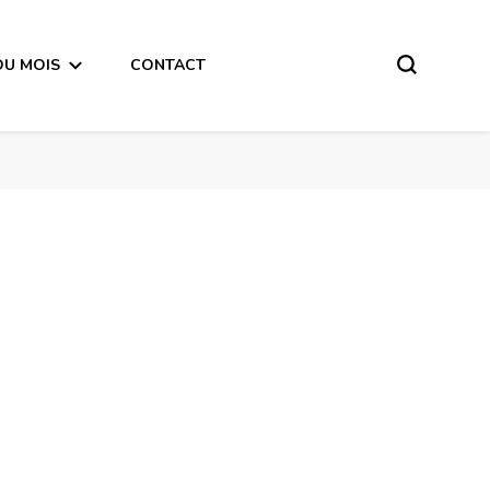
DU MOIS
CONTACT
Bélier Horoscope de la semaine du 22 au 28 Janvier 2018 – en mode audio-