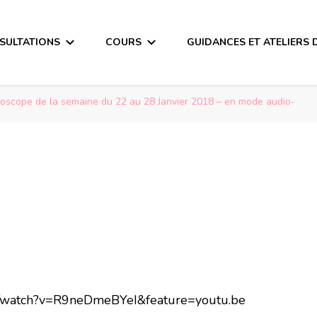
SULTATIONS
COURS
GUIDANCES ET ATELIERS 
roscope de la semaine du 22 au 28 Janvier 2018 – en mode audio-
m/watch?v=R9neDmeBYeI&feature=youtu.be