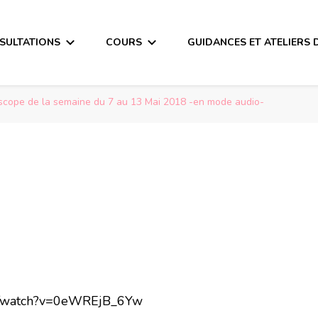
SULTATIONS
COURS
GUIDANCES ET ATELIERS 
scope de la semaine du 7 au 13 Mai 2018 -en mode audio-
om/watch?v=0eWREjB_6Yw