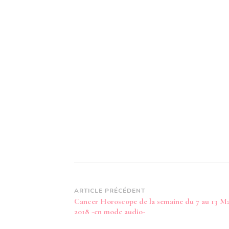
Navigation
ARTICLE PRÉCÉDENT
Cancer Horoscope de la semaine du 7 au 13 M
d’article
2018 -en mode audio-