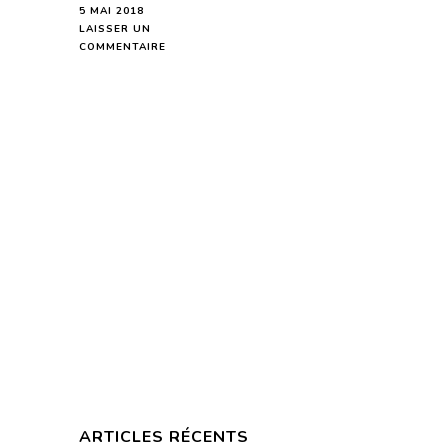
5 MAI 2018
LAISSER UN
SUR
COMMENTAIRE
LION
HOROSCOPE
DE
LA
SEMAINE
DU
7
AU
13
MAI
2018
-
EN
MODE
AUDIO-
ARTICLES RÉCENTS