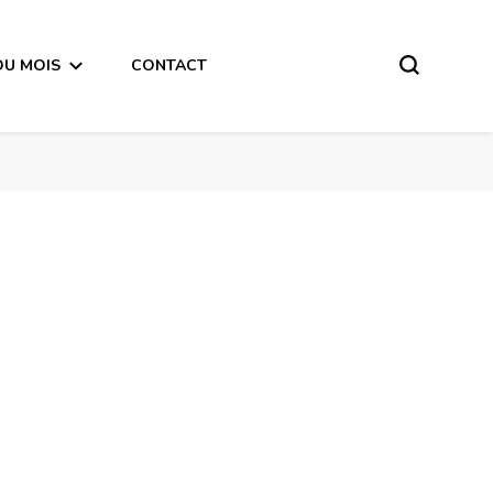
DU MOIS
CONTACT
Lion Horoscope de la semaine du 7 au 13 Mai 2018 -en mode audio-