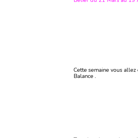
Bélier du 21 Mars au 19 
Cette semaine vous allez 
Balance .