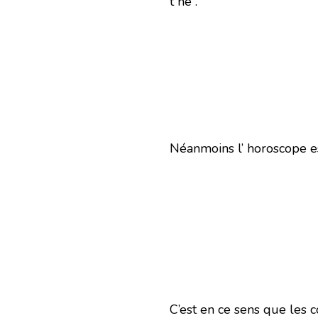
t né .
Néanmoins l’ horoscope es
C’est en ce sens que les c