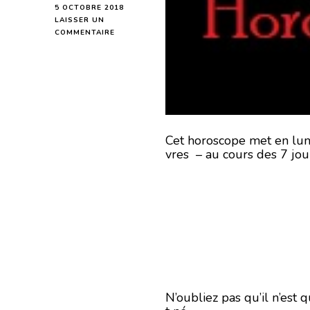
5 OCTOBRE 2018
LAISSER UN
SUR
COMMENTAIRE
HOROSCOPE
DE
LA
SEMAINE
DU
8
AU
14
Cet horoscope met en lumi
OCTOBRE
vres – au cours des 7 jour
2018
N’oubliez pas qu’il n’est 