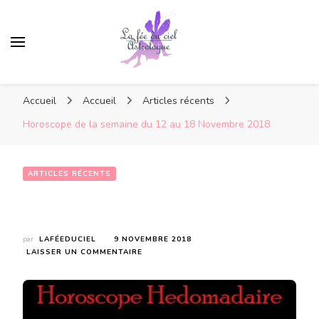
Accueil
Accueil
Articles récents
Horoscope de la semaine du 12 au 18 Novembre 2018
ARTICLES RÉCENTS
Horoscope de la semaine du 12 au 18 Novembre 2018
par
LAFÉEDUCIEL
9 NOVEMBRE 2018
SUR
LAISSER UN COMMENTAIRE
HOROSCOPE
DE
LA
SEMAINE
DU