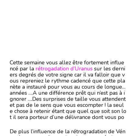
Cette semaine vous allez être fortement influe
ncé par la
rétrogadation
d’Uranus
sur les derni
ers degrés de votre signe car il va falloir que v
ous repreniez le rythme cadencé que cette pla
nète a instauré pour vous au cours de longues
années ….A une différence prêt qui n’est pas à i
gnorer ….Des surprises de taille vous attendent
et pas de le sens que vous escompter ! la seul
e chose à retenir étant que quel que soit son lo
t il sera porteur d’une délivrance dont vous po
urrez bénéficier de ses bienfaits pour le restant
de votre existence !
De plus l’influence de la rétrogradation de Vén