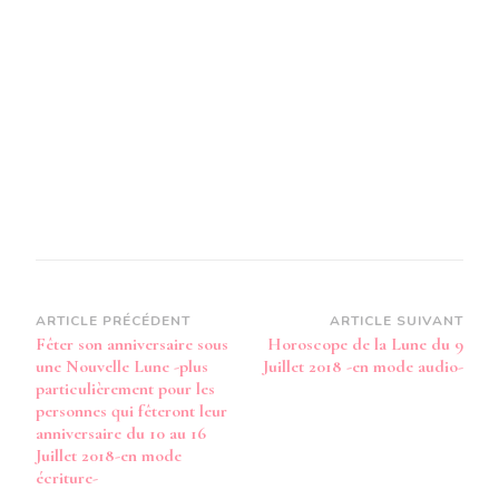
Navigation
ARTICLE PRÉCÉDENT
ARTICLE SUIVANT
Fêter son anniversaire sous
Horoscope de la Lune du 9
d’article
une Nouvelle Lune -plus
Juillet 2018 -en mode audio-
particulièrement pour les
personnes qui fêteront leur
anniversaire du 10 au 16
Juillet 2018-en mode
écriture-