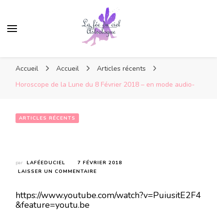
Accueil
Accueil
Articles récents
Horoscope de la Lune du 8 Février 2018 – en mode audio-
ARTICLES RÉCENTS
Horoscope de la Lune du 8 Février 2018 – en mode audio-
par
LAFÉEDUCIEL
7 FÉVRIER 2018
SUR
LAISSER UN COMMENTAIRE
HOROSCOPE
DE
https://www.youtube.com/watch?v=PuiusitE2F4
LA
&feature=youtu.be
LUNE
DU