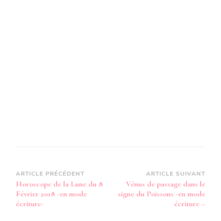
8
FÉVRIER
2018
–
EN
MODE
AUDIO-
Navigation
ARTICLE PRÉCÉDENT
ARTICLE SUIVANT
Horoscope de la Lune du 8
Vénus de passage dans le
d’article
Février 2018 -en mode
signe du Poissons -en mode
écriture-
écriture –