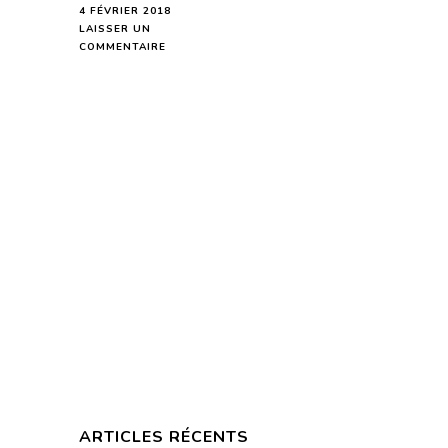
4 FÉVRIER 2018
LAISSER UN
SUR
COMMENTAIRE
HOROSCOPE
DE
LA
LUNE
DU
5
FÉVRIER
2018
–
EN
MODE
AUDIO-
ARTICLES RÉCENTS