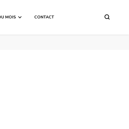
DU MOIS
CONTACT
Horoscope de la Lune du 5 Février 2018 – en mode audio-