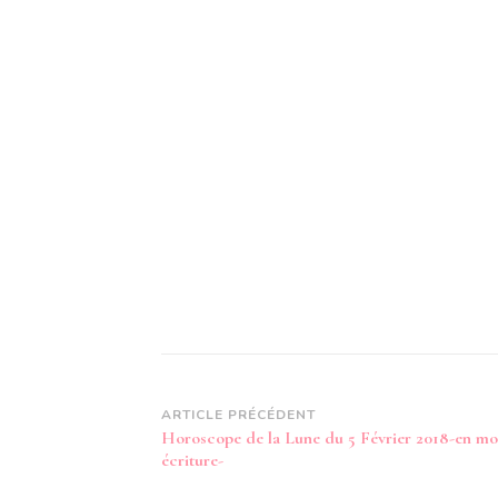
Navigation
ARTICLE PRÉCÉDENT
Horoscope de la Lune du 5 Février 2018-en m
d’article
écriture-