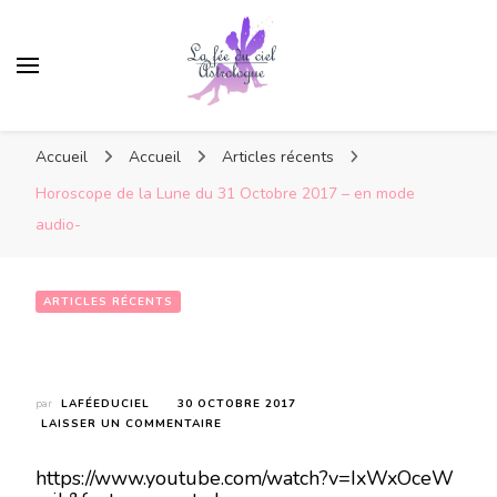
Accueil
Accueil
Articles récents
Horoscope de la Lune du 31 Octobre 2017 – en mode
audio-
ARTICLES RÉCENTS
Horoscope de la Lune du 31 Octobre 2017 – en mode audio-
par
LAFÉEDUCIEL
30 OCTOBRE 2017
SUR
LAISSER UN COMMENTAIRE
HOROSCOPE
DE
https://www.youtube.com/watch?v=IxWxOceW
LA