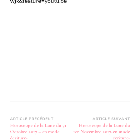
wjk&feature=youtu.be
LUNE
DU
31
OCTOBRE
2017
–
EN
MODE
AUDIO-
Navigation
ARTICLE PRÉCÉDENT
ARTICLE SUIVANT
Horoscope de la Lune du 31
Horoscope de la Lune du
d’article
Octobre 2017 – en mode
1er Novembre 2017-en mode
écriture-
écriture-