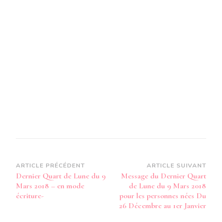
MARS
2018-
EN
MODE
AUDIO-
Navigation
ARTICLE PRÉCÉDENT
ARTICLE SUIVANT
Dernier Quart de Lune du 9
Message du Dernier Quart
d’article
Mars 2018 – en mode
de Lune du 9 Mars 2018
écriture-
pour les personnes nées Du
26 Décembre au 1er Janvier