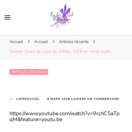
Accueil
Accueil
Articles récents
Dernier Quart de Lune du 9 Mars 2018-en mode audio-
ARTICLES RÉCENTS
Dernier Quart de Lune du 9 Mars 2018-en mode audio-
SUR
par
LAFÉEDUCIEL
6 MARS 2018
LAISSER UN COMMENTAIRE
DERNI
QUART
https://www.youtube.com/watch?v=9cchC5aTp
DE
qM&feature=youtu.be
LUNE
DU
9