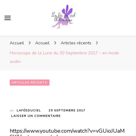
Accueil
Accueil
Articles récents
Horoscope de la Lune du 30 Septembre 2017 – en mode
audio-
ARTICLES RÉCENTS
Horoscope de la Lune du 30 Septembre 2017 – en mode audio-
par
LAFÉEDUCIEL
29 SEPTEMBRE 2017
SUR
LAISSER UN COMMENTAIRE
HOROSCOPE
DE
https://www.youtube.com/watch?v=vGUioJUaM
LA