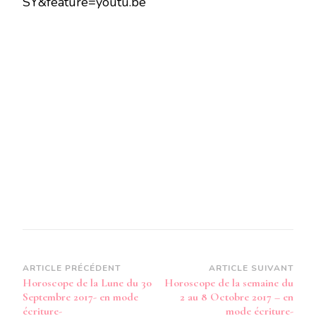
SY&feature=youtu.be
LUNE
DU
30
SEPTEMBRE
2017
–
EN
MODE
AUDIO-
Navigation
ARTICLE PRÉCÉDENT
ARTICLE SUIVANT
Horoscope de la Lune du 30
Horoscope de la semaine du
d’article
Septembre 2017- en mode
2 au 8 Octobre 2017 – en
écriture-
mode écriture-