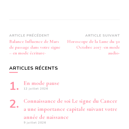
Navigation
ARTICLE PRÉCÉDENT
ARTICLE SUIVANT
Balance Influence de Mars
Horoscope de la Lune du 30
d’article
de passage dans votre signe
Octobre 2017 -en mode
– en mode écriture-
audio-
ARTICLES RÉCENTS
En mode pause
12 juillet 2026
Connaissance de soi Le signe du Cancer
a une importance capitale suivant votre
année de naissance
9 juillet 2026