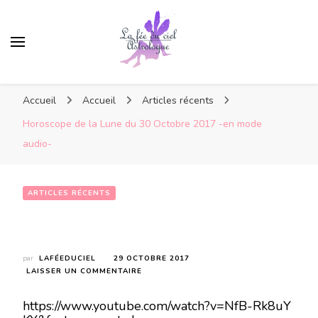
Accueil
Accueil
Articles récents
Horoscope de la Lune du 30 Octobre 2017 -en mode
audio-
ARTICLES RÉCENTS
Horoscope de la Lune du 30 Octobre 2017 -en mode audio-
par
LAFÉEDUCIEL
29 OCTOBRE 2017
SUR
LAISSER UN COMMENTAIRE
HOROSCOPE
DE
https://www.youtube.com/watch?v=NfB-Rk8uY
LA