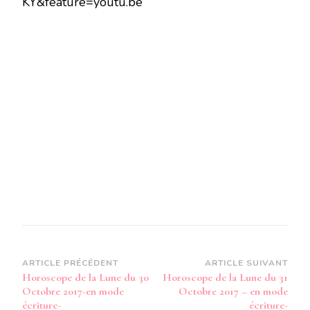
KY&feature=youtu.be
LUNE
DU
30
OCTOBRE
2017
-
EN
MODE
AUDIO-
Navigation
ARTICLE PRÉCÉDENT
ARTICLE SUIVANT
Horoscope de la Lune du 30
Horoscope de la Lune du 31
d’article
Octobre 2017-en mode
Octobre 2017 – en mode
écriture-
écriture-